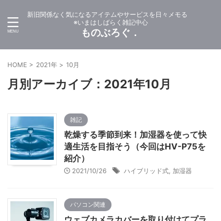
新旧関係なく気になるアイテムやサービスを日々メモる
※いまはしばらく雑記中心
ものぶろぐ．
HOME
>
2021年
>
10月
月別アーカイブ：2021年10月
雑記
乾燥する季節到来！加湿器を使って快
適生活を目指そう（今回はHV-P75を
紹介）
2021/10/26
ハイブリッド式
,
加湿器
パソコン関連
ウェブカメラカバーを取り付けてプラ