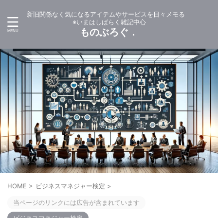
新旧関係なく気になるアイテムやサービスを日々メモる
※いまはしばらく雑記中心
ものぶろぐ．
HOME
>
ビジネスマネジャー検定
>
当ページのリンクには広告が含まれています